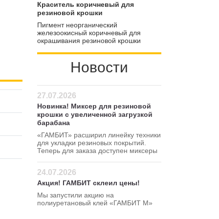
пигмент может использоваться для
Краситель коричневый для
расширения цветовой гаммы
резиновой крошки
покрытий
Пигмент неорганический
железоокисный коричневый для
окрашивания резиновой крошки
Новости
27.07.2026
Новинка! Миксер для резиновой
крошки с увеличенной загрузкой
барабана
«ГАМБИТ» расширил линейку техники
для укладки резиновых покрытий.
Теперь для заказа доступен миксеры
для резиновой крошки 120 380 В
24.07.2026
Акция! ГАМБИТ склеил цены!
Мы запустили акцию на
полиуретановый клей «ГАМБИТ М»
Успейте сделать заказ по