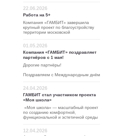
привлекательной цене — 295 руб/кг!
22.06.2026
Работа на 5+
Компания «ГАМБИТ» завершила
крупный проект по благоустройству
территории московской
школы в Северном
административном округе.
01.05.2026
Компания «ГАМБИТ» поздравляет
партнёров с 1 мая!
Дорогие партнёры!
Поздравляем с Международным днём
весны и труда!
24.04.2026
ГАМБИТ стал участником проекта
«Моя школа»
«Моя школа» — масштабный проект
по созданию комфортной,
функциональной и эстетичной среды
для школ.
12.04.2026