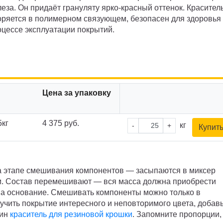
леза. Он придаёт грануляту ярко-красный оттенок. Красител
ряется в полимерном связующем, безопасен для здоровья
оцессе эксплуатации покрытий.
Цена за упаковку
5кг
4 375 руб.
кг
-
+
Купит
на этапе смешивания компонентов — засыпаются в миксер
м. Состав перемешивают — вся масса должна приобрести
на основание. Смешивать компоненты можно только в
лучить покрытие интересного и неповторимого цвета, добавь
дин
краситель для резиновой крошки
. Запомните пропорции,