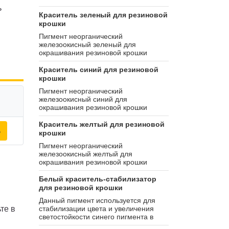
ь
Краситель зеленый для резиновой
крошки
Пигмент неорганический
железоокисный зеленый для
окрашивания резиновой крошки
Краситель синий для резиновой
крошки
Пигмент неорганический
железоокисный синий для
окрашивания резиновой крошки
Краситель желтый для резиновой
ь
крошки
Пигмент неорганический
железоокисный желтый для
окрашивания резиновой крошки
Белый краситель-стабилизатор
для резиновой крошки
Данный пигмент используется для
те в
стабилизации цвета и увеличения
светостойкости синего пигмента в
резиновых покрытиях. Также данный