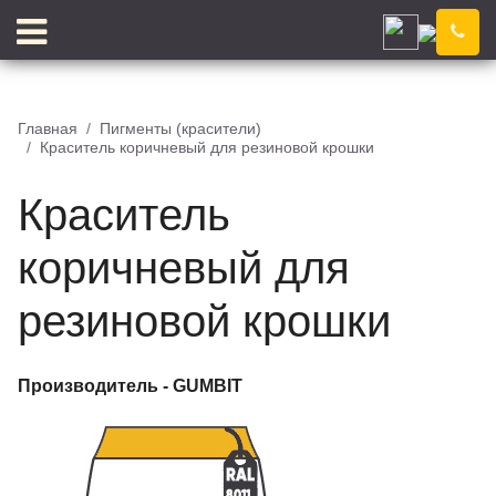
Ижевск
Компания
Новости
Главная
Пигменты (красители)
Краситель коричневый для резиновой крошки
Блог
Цены
Доставка
Контакты
Краситель
Отзывы
Цветовой конструктор
коричневый для
резиновой крошки
КЛЕЙ
КРОШКА
Производитель -
GUMBIT