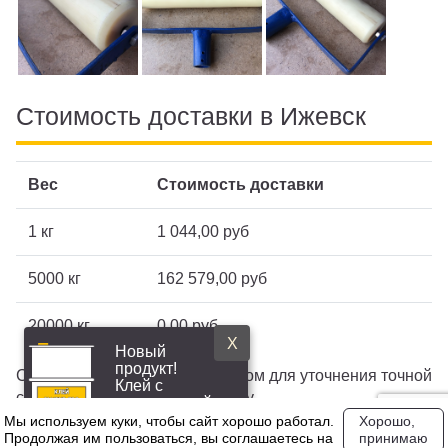
Стоимость доставки в Ижевск
Вес
Стоимость доставки
1 кг
1 044,00 руб
5000 кг
162 579,00 руб
20000 кг
0,00 руб
X
Новый
продукт!
Свяжитесь с нашим менеджером для уточнения точной
Клей с
стоимости доставки по Ижевску
повышенной
эластичностью
Мы используем куки, чтобы сайт хорошо работал.
Хорошо,
Продолжая им пользоваться, вы соглашаетесь на
принимаю