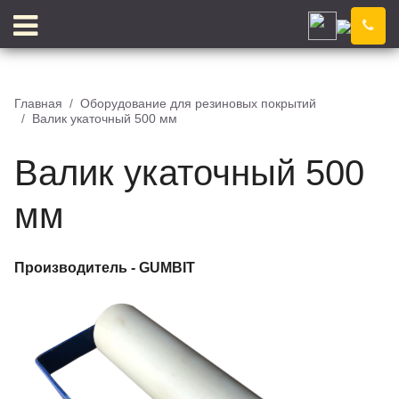
Ижевск
Компания
Новости
Главная
Оборудование для резиновых покрытий
Валик укаточный 500 мм
Блог
Цены
Доставка
Контакты
Валик укаточный 500
Отзывы
Цветовой конструктор
мм
Производитель -
GUMBIT
КЛЕЙ
КРОШКА