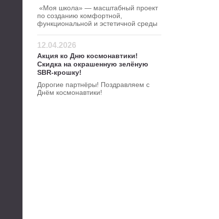
«Моя школа» — масштабный проект
по созданию комфортной,
функциональной и эстетичной среды
для школ.
12.04.2026
Акция ко Дню космонавтики!
Скидка на окрашенную зелёную
SBR-крошку!
Дорогие партнёры! Поздравляем с
Днём космонавтики!
Желаем космических успехов и быть
первыми в своём деле!