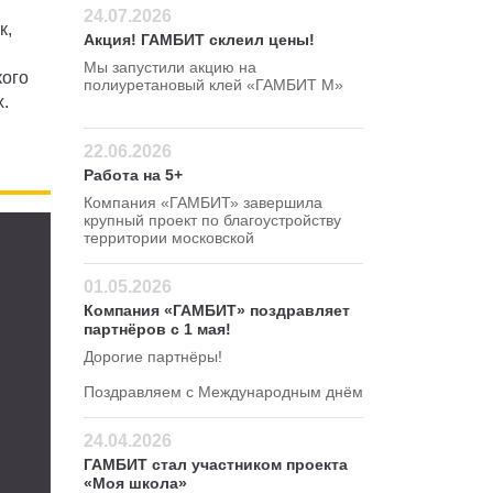
24.07.2026
к,
Акция! ГАМБИТ склеил цены!
Мы запустили акцию на
кого
полиуретановый клей «ГАМБИТ М»
.
Успейте сделать заказ по
привлекательной цене — 295 руб/кг!
22.06.2026
Работа на 5+
Компания «ГАМБИТ» завершила
крупный проект по благоустройству
территории московской
школы в Северном
административном округе.
01.05.2026
Компания «ГАМБИТ» поздравляет
партнёров с 1 мая!
Дорогие партнёры!
Поздравляем с Международным днём
весны и труда!
24.04.2026
ГАМБИТ стал участником проекта
«Моя школа»