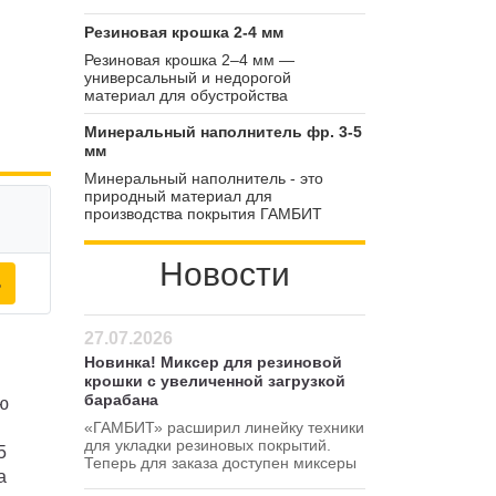
Резиновая крошка 2-4 мм
Резиновая крошка 2–4 мм —
универсальный и недорогой
материал для обустройства
спортивных и детских площадок. Её
можно комбинировать с гранулятом
Минеральный наполнитель фр. 3-5
других фракций, чтобы снизить
мм
себестоимость готового покрытия.
Минеральный наполнитель - это
природный материал для
производства покрытия ГАМБИТ
ТЕРРА (каменный ковер).
Минеральный наполнитель
Новости
используется при создании прочных,
ь
эстетически привлекательных и
водопроницаемых покрытий. Область
применения — велосипедные,
пешеходные и садовые дорожки.
27.07.2026
Новинка! Миксер для резиновой
крошки с увеличенной загрузкой
барабана
ую
«ГАМБИТ» расширил линейку техники
для укладки резиновых покрытий.
5
Теперь для заказа доступен миксеры
а
для резиновой крошки 120 380 В