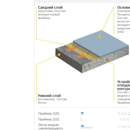
Средний слой
Основн
(грунтовка.) Состав:
(токопро
полиуретаовый
Толщина
праймер
Состав:
антистат
полиуре
покрыти
1002
Устрой
отводя
контур
Состав: 
Нижний слой
медная л
(основание). Состав:
токопров
бетон
Праймер
Праймер 1101
0.3 кг. /
Праймер 1102
0.15 кг
Лента медная
1.5 кг. /
самоклеющаяся