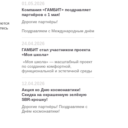
административном округе.
01.05.2026
Компания «ГАМБИТ» поздравляет
партнёров с 1 мая!
Дорогие партнёры!
уются
тесь
Поздравляем с Международным днём
весны и труда!
24.04.2026
ГАМБИТ стал участником проекта
«Моя школа»
«Моя школа» — масштабный проект
по созданию комфортной,
функциональной и эстетичной среды
для школ.
12.04.2026
Акция ко Дню космонавтики!
Скидка на окрашенную зелёную
SBR-крошку!
Дорогие партнёры! Поздравляем с
Днём космонавтики!
Желаем космических успехов и быть
первыми в своём деле!