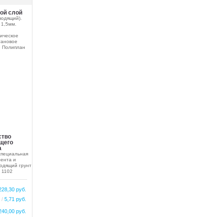
ой слой
водящий).
 1,5мм.
ическое
тановое
е Полиплан
ство
щего
а
специальная
ента и
одящий грунт
 1102
228,30 руб.
. /
5,71 руб.
240,00 руб.