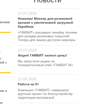
27.07.2026
Новинка! Миксер для резиновой
ческим
крошки с увеличенной загрузкой
барабана
«ГАМБИТ» расширил линейку техники
для укладки резиновых покрытий.
Теперь для заказа доступен миксеры
для резиновой крошки 120 380 В
24.07.2026
,
Акция! ГАМБИТ склеил цены!
е
Мы запустили акцию на
ой с
полиуретановый клей «ГАМБИТ М»
Успейте сделать заказ по
привлекательной цене — 295 руб/кг!
22.06.2026
Работа на 5+
Компания «ГАМБИТ» завершила
ики и
крупный проект по благоустройству
территории московской
школы в Северном
ия