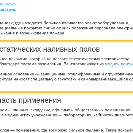
465,60 руб.
939,61 руб.
ениях, где находится большое количество электрооборудования,
Специальные покрытия снижают риск поражения персонала электри
мыкания и возникновения пожара.
статических наливных полов
ное покрытие, которые не позволяет статическому электричеству
 благодаря системе заземления. Её изготавливают из
медной ленты
вленное основание — зачищенные, отшлифованные и огрунтованны
контура наносят специальную грунтовку и самовыравнивающийся сл
асть применения
промышленных, складских, офисных и общественных помещениях.
 в медицинских учреждениях — лабораториях, кабинетах диагност
полов — помещения, где возможно сильное пыление. Такие покрыт