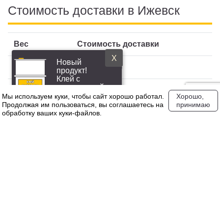
Стоимость доставки в Ижевск
Вес
Стоимость доставки
X
Новый
1 кг
1 044,00 руб
продукт!
Клей с
повышенной
5000 кг
162 579,00 руб
эластичностью
Мы используем куки, чтобы сайт хорошо работал.
Хорошо,
Продолжая им пользоваться, вы соглашаетесь на
принимаю
обработку ваших куки‑файлов.
20000 кг
0,00 руб
Свяжитесь с нашим менеджером для уточнения точной
стоимости доставки по Ижевску
Задать вопрос
На нашем сайте вы можете купить флок чипсы для
наливного пола с доставкой. Выберите