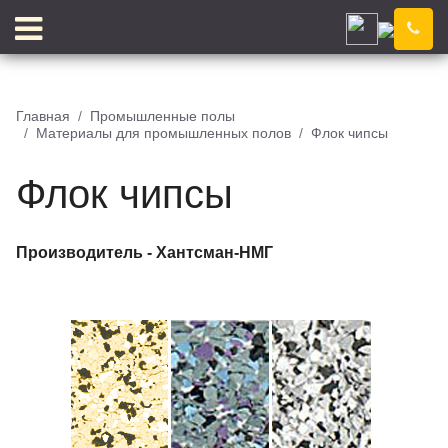
Ижевск
Компания
Новости
Главная
Промышленные полы
Материалы для промышленных полов
Флок чипсы
Блог
Цены
Доставка
Контакты
Флок чипсы
Отзывы
Цветовой конструктор
Производитель -
Хантсман-НМГ
КЛЕЙ
КРОШКА